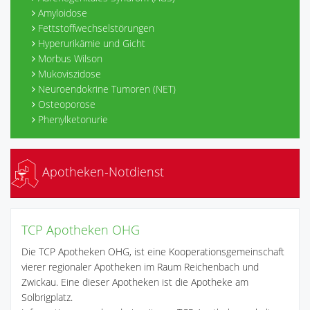
Amyloidose
Fettstoffwechselstörungen
Hyperurikämie und Gicht
Morbus Wilson
Mukoviszidose
Neuroendokrine Tumoren (NET)
Osteoporose
Phenylketonurie
Apotheken-Notdienst
TCP Apotheken OHG
Die TCP Apotheken OHG, ist eine Kooperationsgemeinschaft
vierer regionaler Apotheken im Raum Reichenbach und
Zwickau. Eine dieser Apotheken ist die Apotheke am
Solbrigplatz.