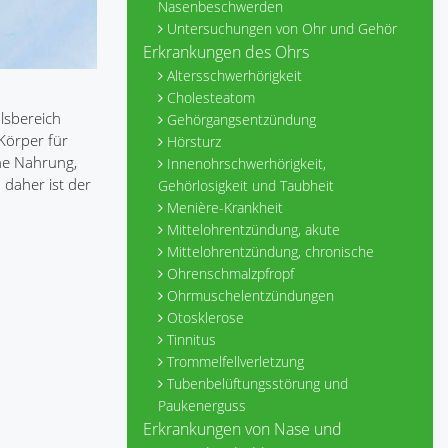
Nasenbeschwerden
Untersuchungen von Ohr und Gehör
Erkrankungen des Ohrs
Altersschwerhörigkeit
Cholesteatom
lsbereich
Gehörgangsentzündung
Körper für
Hörsturz
ne Nahrung,
Innenohrschwerhörigkeit,
 daher ist der
Gehörlosigkeit und Taubheit
Menière-Krankheit
Mittelohrentzündung, akute
Mittelohrentzündung, chronische
Ohrenschmalzpfropf
Ohrmuschelentzündungen
Otosklerose
Tinnitus
Trommelfellverletzung
Tubenbelüftungsstörung und
Paukenerguss
Erkrankungen von Nase und