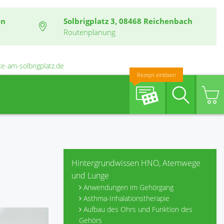
en
Solbrigplatz 3, 08468 Reichenbach
Routenplanung
e-am-solbrigplatz.de
Rezept einlösen
Suche
Hintergrundwissen HNO, Atemwege
und Lunge
Anwendungen im Gehörgang
Asthma-Inhalationstherapie
Aufbau des Ohrs und Funktion des
Gehörs