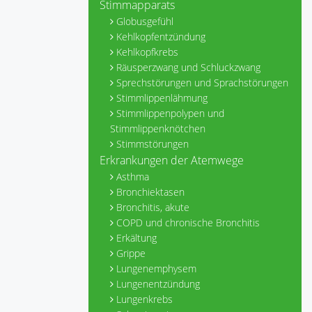
Stimmapparats
Globusgefühl
Kehlkopfentzündung
Kehlkopfkrebs
Räusperzwang und Schluckzwang
Sprechstörungen und Sprachstörungen
Stimmlippenlähmung
Stimmlippenpolypen und
Stimmlippenknötchen
Stimmstörungen
Erkrankungen der Atemwege
Asthma
Bronchiektasen
Bronchitis, akute
COPD und chronische Bronchitis
Erkältung
Grippe
Lungenemphysem
Lungenentzündung
Lungenkrebs