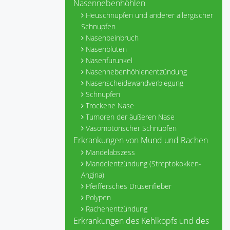
Nasennebenhöhlen
Heuschnupfen und anderer allergischer
Schnupfen
Nasenbeinbruch
Nasenbluten
Nasenfurunkel
Nasennebenhöhlenentzündung
Nasenscheidewandverbiegung
Schnupfen
Trockene Nase
Tumoren der äußeren Nase
Vasomotorischer Schnupfen
Erkrankungen von Mund und Rachen
Mandelabszess
Mandelentzündung (Streptokokken-
Angina)
Pfeiffersches Drüsenfieber
Polypen
Rachenentzündung
Erkrankungen des Kehlkopfs und des