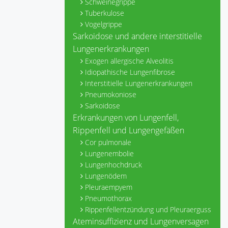
Schweinegrippe
Tuberkulose
Vogelgrippe
Sarkoidose und andere interstitielle
Lungenerkrankungen
Exogen allergische Alveolitis
Idiopathische Lungenfibrose
Interstitielle Lungenerkrankungen
Pneumokoniose
Sarkoidose
Erkrankungen von Lungenfell,
Rippenfell und Lungengefäßen
Cor pulmonale
Lungenembolie
Lungenhochdruck
Lungenödem
Pleuraempyem
Pneumothorax
Rippenfellentzündung und Pleuraerguss
Ateminsuffizienz und Lungenversagen